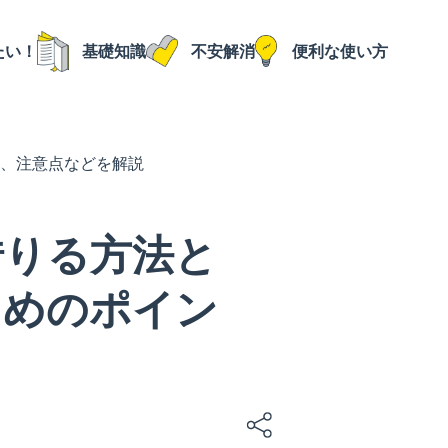
たい！
基礎知識
不安解消
便利な使い方
、注意点などを解説
借りる方法と
ためのポイン