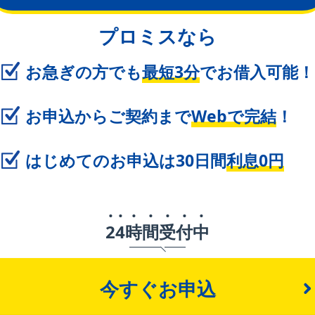
プロミスなら
お急ぎの方でも
最短3分
でお借入可能！
お申込からご契約まで
Webで完結
！
はじめてのお申込は30日間
利息0円
2
4
時
間
受
付
中
今すぐお申込