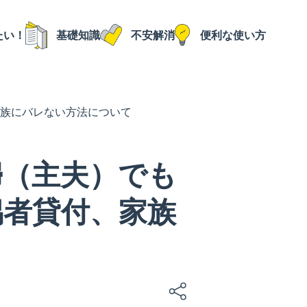
たい！
基礎知識
不安解消
便利な使い方
族にバレない方法について
婦（主夫）でも
偶者貸付、家族