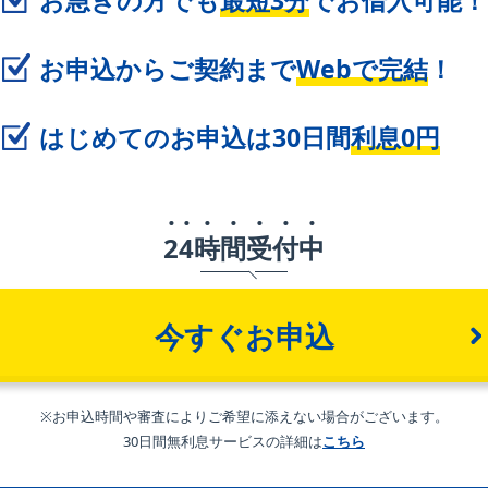
お急ぎの方でも
最短3分
でお借入可能！
お申込からご契約まで
Webで完結
！
はじめてのお申込は30日間
利息0円
2
4
時
間
受
付
中
今すぐお申込
※お申込時間や審査によりご希望に添えない場合がございます。
30日間無利息サービスの詳細は
こちら