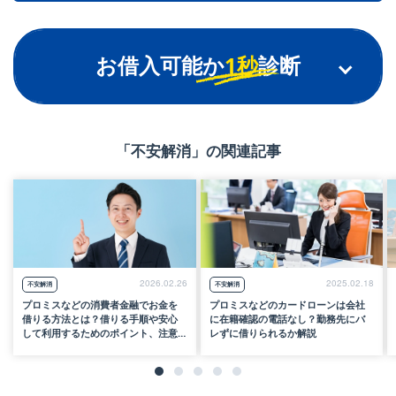
お借入可能か
1秒
診断
「不安解消」の関連記事
ご年齢
※18～74歳までのお客さまが対象です
2026.02.26
2025.02.18
不安解消
不安解消
プロミスなどの消費者金融でお金を
プロミスなどのカードローンは会社
ご年収
借りる方法とは？借りる手順や安心
に在籍確認の電話なし？勤務先にバ
万円
して利用するためのポイント、注意
レずに借りられるか解説
（税込）
点などを解説