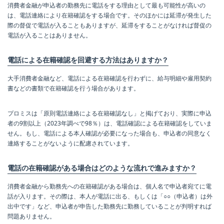
消費者金融が申込者の勤務先に電話をする理由として最も可能性が高いの
は、電話連絡により在籍確認をする場合です。そのほかには延滞が発生した
際の督促で電話が入ることもありますが、延滞をすることがなければ督促の
電話が入ることはありません。
電話による在籍確認を回避する方法はありますか？
大手消費者金融など、電話による在籍確認を行わずに、給与明細や雇用契約
書などの書類で在籍確認を行う場合があります。
プロミスは「原則電話連絡による在籍確認なし」と掲げており、実際に申込
者の9割以上（2023年調べで98％）は、電話確認による在籍確認をしていま
せん。もし、電話による本人確認が必要になった場合も、申込者の同意なく
連絡することがないように配慮されています。
電話の在籍確認がある場合はどのような流れで進みますか？
消費者金融から勤務先への在籍確認がある場合は、個人名で申込者宛てに電
話が入ります。その際は、本人が電話に出る、もしくは「○○（申込者）は外
出中です」など、申込者が申告した勤務先に勤務していることが判明すれば
問題ありません。