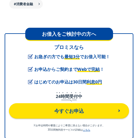
#消費者金融
お借入をご検討中の方へ
プロミスなら
お急ぎの方でも
最短3分
でお借入可能！
お申込からご契約まで
Webで完結
！
はじめてのお申込は30日間
利息0円
2
4
時
間
受
付
中
今すぐお申込
※お申込時間や審査によりご希望に添えない場合がございます。
30日間無利息サービスの詳細は
こちら