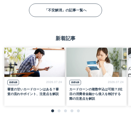
他社お借入
万円
「不安解消」の記事一覧へ
金額
※クレジットカードでのショッピング、
銀行カードローン、住宅ローン、自動車
新着記事
ローンなどを除いたお借入金額をご入力
ください。
診断結果を見てみる
2026.07.24
2026.07.24
基礎知識
基礎知識
審査の甘いカードローンはある？審
カードローンの複数申込は可能？2社
査の流れやポイント、注意点を解説
目の消費者金融から借入を検討する
際の注意点を解説