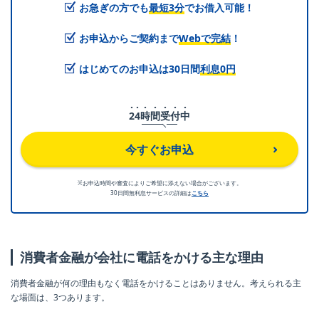
お急ぎの方でも
最短3分
でお借入可能！
お申込からご契約まで
Webで完結
！
はじめてのお申込は30日間
利息0円
2
4
時
間
受
付
中
今すぐお申込
※お申込時間や審査によりご希望に添えない場合がございます。
30日間無利息サービスの詳細は
こちら
消費者金融が会社に電話をかける主な理由
消費者金融が何の理由もなく電話をかけることはありません。考えられる主
な場面は、3つあります。