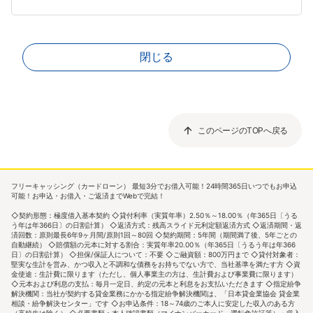
閉じる
このページのTOPへ戻る
フリーキャッシング（カードローン） 最短3分でお借入可能！24時間365日いつでもお申込
可能！お申込・お借入・ご返済までWebで完結！
◇契約形態：極度借入基本契約 ◇貸付利率（実質年率）2.50％～18.00％（年365日〔うる
う年は年366日〕の日割計算） ◇返済方式：残高スライド元利定額返済方式 ◇返済期間・返
済回数：原則最長6年9ヶ月間/原則1回～80回 ◇契約期間：5年間（期間満了後、5年ごとの
自動継続） ◇賠償額の元本に対する割合：実質年率20.00％（年365日〔うるう年は年366
日〕の日割計算） ◇担保/保証人について：不要 ◇ご融資額：800万円まで ◇貸付対象者：
堅実な生計を営み、かつ収入と不調和な債務をお持ちでない方で、当社基準を満たす方 ◇資
金使途：生計費に限ります（ただし、個人事業主の方は、生計費および事業費に限ります）
◇元本および利息の支払：毎月一定日、約定の元本と利息をお支払いただきます ◇指定紛争
解決機関：当社が契約する貸金業務にかかる指定紛争解決機関は、「日本貸金業協会 貸金業
相談・紛争解決センター」です ◇お申込条件：18～74歳のご本人に安定した収入のある方