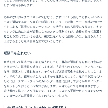
てしまう傾向が見られます。そうなると返済期間が長引き、利息がかさんで
しまう場合もあります。
必要のないお金まで借りるのではなく、まず「いくら借りてどれくらいのペ
ースで返済するか」を事前に確認しましょう。その際、カード会社のWebサ
イトにある「返済シミュレーション」を活用するのも目安になります。キャ
ッシングは急にお金が必要になったときに便利ですが、余裕を持って返済す
ることを忘れてはいけません。確実に返すために必要なのは、生活を大きく
圧迫するような返済計画を立てないことです。
返済日を忘れない
余裕を持って返済できる額を借入れしても、肝心の返済日を忘れては意味が
ありません。返済日を過ぎてしまえば、「返済されていない」ということに
なり、遅延として扱われます。そうなれば遅延損害金を支払うことになりま
す。そのうえ、信用も損なわれますから注意しましょう。返済日を忘れない
ためには、スマートフォンのカレンダー機能に記録しておくかリマインダー
をセットしておくという方法があります。自分で忘れても通知されますし、
返済漏れを防ぐことが可能です。または、システム手帳や目につきやすいカ
レンダーなどに直接書いておくのもいいでしょう。