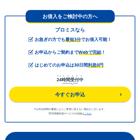
お借入をご検討中の方へ
プロミスなら
お急ぎの方でも
最短3分
でお借入可能！
お申込からご契約まで
Webで完結
！
はじめてのお申込は30日間
利息0円
2
4
時
間
受
付
中
今すぐお申込
※お申込時間や審査によりご希望に添えない場合がございます。
30日間無利息サービスの詳細は
こちら