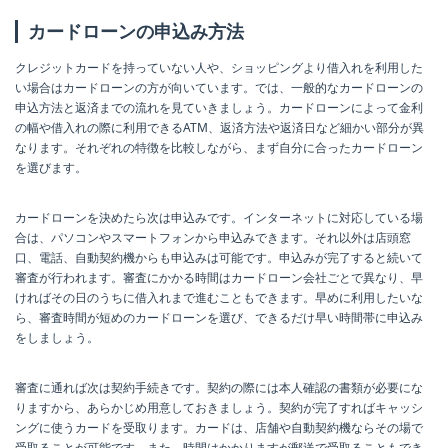
カードローンの申込み方法
クレジットカードを持っていない人や、ショッピングより借入れを利用した
い場合はカードローンの方が向いています。では、一般的なカードローンの
申込方法と返済までの流れを見ていきましょう。カードローンによって金利
の幅や借入れの際に利用できるATM、返済方法や返済日など細かい部分が異
なります。それぞれの特徴を比較しながら、まず自分に合ったカードローン
を選びます。
カードローンを決めたら次は申込みです。インターネットに対応している場
合は、パソコンやスマートフォンから申込みできます。それ以外は店頭窓
口、電話、自動契約機からも申込みは可能です。申込みが完了すると続いて
審査が行われます。審査にかかる時間はカードローン会社ごとで異なり、早
ければその日のうちに借入れまで進むこともできます。早めに利用したいな
ら、審査時間が短めのカードローンを選び、できるだけ早い時間帯に申込み
をしましょう。
審査に通れば次は契約手続きです。契約の際には本人確認の書類が必要にな
りますから、あらかじめ用意しておきましょう。契約が完了すればキャッシ
ングに使うカードを受取ります。カードは、店舗や自動契約機ならその場で
受取ることが可能です。また、時間はかかりますが郵送で受取ることもでき