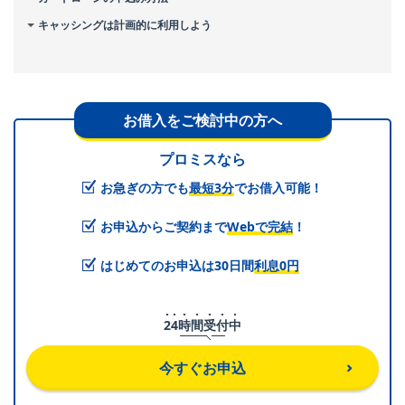
キャッシングは計画的に利用しよう
お借入をご検討中の方へ
プロミスなら
お急ぎの方でも
最短3分
でお借入可能！
お申込からご契約まで
Webで完結
！
はじめてのお申込は30日間
利息0円
2
4
時
間
受
付
中
今すぐお申込