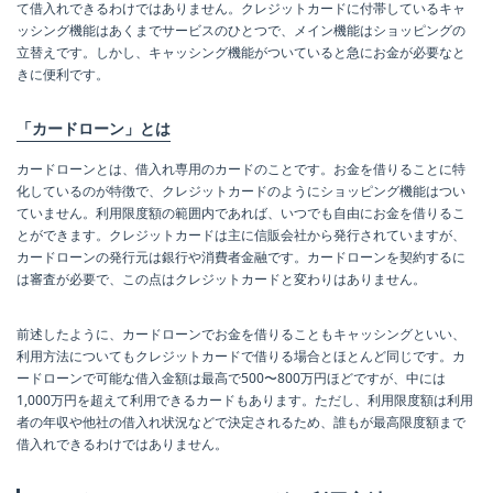
て借入れできるわけではありません。クレジットカードに付帯しているキャ
ッシング機能はあくまでサービスのひとつで、メイン機能はショッピングの
立替えです。しかし、キャッシング機能がついていると急にお金が必要なと
きに便利です。
「カードローン」とは
カードローンとは、借入れ専用のカードのことです。お金を借りることに特
化しているのが特徴で、クレジットカードのようにショッピング機能はつい
ていません。利用限度額の範囲内であれば、いつでも自由にお金を借りるこ
とができます。クレジットカードは主に信販会社から発行されていますが、
カードローンの発行元は銀行や消費者金融です。カードローンを契約するに
は審査が必要で、この点はクレジットカードと変わりはありません。
前述したように、カードローンでお金を借りることもキャッシングといい、
利用方法についてもクレジットカードで借りる場合とほとんど同じです。カ
ードローンで可能な借入金額は最高で500〜800万円ほどですが、中には
1,000万円を超えて利用できるカードもあります。ただし、利用限度額は利用
者の年収や他社の借入れ状況などで決定されるため、誰もが最高限度額まで
借入れできるわけではありません。