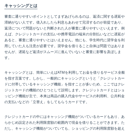
キャッシングとは
審査に通りやすいポイントとしてまずあげられるのは、返済に関する遅延や
滞納がない人です。借入れしたら利息もあわせて完済するのが前提であり、
返済について問題がないと判断された人が審査に通りやすいといえます。例
えば、クレジットカードの支払いや携帯電話の端末の分割払いなどに遅延が
あると、審査に通りやすいとはいえません。他にも、学生時代に奨学金を利
用していた人も注意が必要です。奨学金を借りること自体は問題ではありま
せんが、遅延など返済がスムーズに進んでいないと審査に影響を及ぼしま
す。
キャッシングとは、簡単にいえばATMを利用してお金を借りるサービス全般
を指す言葉です。しかし、一般的にキャッシングというと「クレジットカー
ドに付帯しているキャッシング機能」を指すことが多いため、ここではクレ
ジットカードの機能のひとつとして説明します。クレジットカードとはショ
ッピング機能が主で、本来は商品の購入代金やサービスの利用料、公共料金
の支払いなどの「立替え」をしてもらうカードです。
クレジットカードの中にはキャッシング機能がついているカードもあり、あ
らかじめ設定された利用限度額の範囲内で現金を借りることができます。た
だし、キャッシング機能がついていても、ショッピングの利用限度額を超え