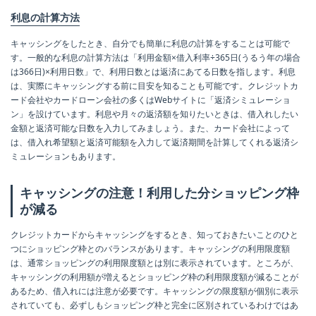
利息の計算方法
キャッシングをしたとき、自分でも簡単に利息の計算をすることは可能で
す。一般的な利息の計算方法は「利用金額×借入利率÷365日(うるう年の場合
は366日)×利用日数」で、利用日数とは返済にあてる日数を指します。利息
は、実際にキャッシングする前に目安を知ることも可能です。クレジットカ
ード会社やカードローン会社の多くはWebサイトに「返済シミュレーショ
ン」を設けています。利息や月々の返済額を知りたいときは、借入れしたい
金額と返済可能な日数を入力してみましょう。また、カード会社によって
は、借入れ希望額と返済可能額を入力して返済期間を計算してくれる返済シ
ミュレーションもあります。
キャッシングの注意！利用した分ショッピング枠
が減る
クレジットカードからキャッシングをするとき、知っておきたいことのひと
つにショッピング枠とのバランスがあります。キャッシングの利用限度額
は、通常ショッピングの利用限度額とは別に表示されています。ところが、
キャッシングの利用額が増えるとショッピング枠の利用限度額が減ることが
あるため、借入れには注意が必要です。キャッシングの限度額が個別に表示
されていても、必ずしもショッピング枠と完全に区別されているわけではあ