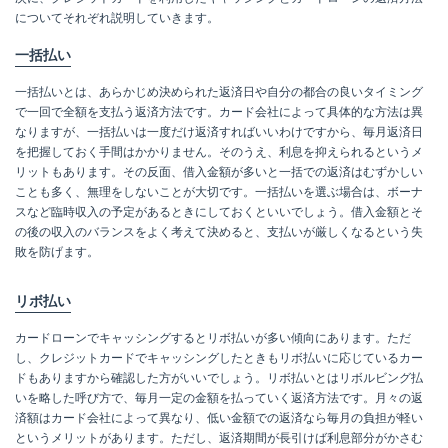
についてそれぞれ説明していきます。
一括払い
一括払いとは、あらかじめ決められた返済日や自分の都合の良いタイミング
で一回で全額を支払う返済方法です。カード会社によって具体的な方法は異
なりますが、一括払いは一度だけ返済すればいいわけですから、毎月返済日
を把握しておく手間はかかりません。そのうえ、利息を抑えられるというメ
リットもあります。その反面、借入金額が多いと一括での返済はむずかしい
ことも多く、無理をしないことが大切です。一括払いを選ぶ場合は、ボーナ
スなど臨時収入の予定があるときにしておくといいでしょう。借入金額とそ
の後の収入のバランスをよく考えて決めると、支払いが厳しくなるという失
敗を防げます。
リボ払い
カードローンでキャッシングするとリボ払いが多い傾向にあります。ただ
し、クレジットカードでキャッシングしたときもリボ払いに応じているカー
ドもありますから確認した方がいいでしょう。リボ払いとはリボルビング払
いを略した呼び方で、毎月一定の金額を払っていく返済方法です。月々の返
済額はカード会社によって異なり、低い金額での返済なら毎月の負担が軽い
というメリットがあります。ただし、返済期間が長引けば利息部分がかさむ