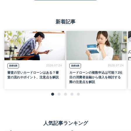
※クレジットカードでのショッピング、
銀行カードローン、住宅ローン、自動車
新着記事
ローンなどを除いたお借入金額をご入力
ください。
診断結果を見てみる
2026.07.24
2026.07.24
基礎知識
基礎知識
審査の甘いカードローンはある？審
カードローンの複数申込は可能？2社
査の流れやポイント、注意点を解説
目の消費者金融から借入を検討する
際の注意点を解説
人気記事ランキング