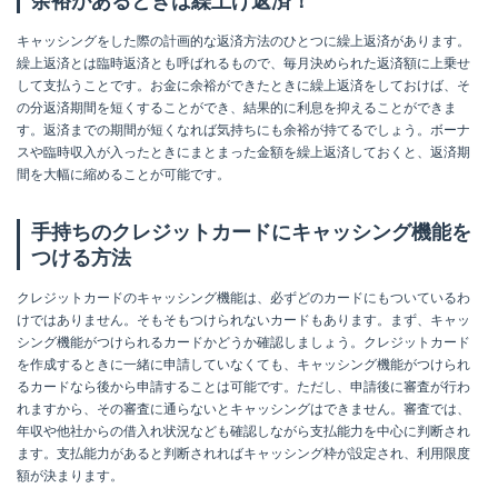
余裕があるときは繰上げ返済！
キャッシングをした際の計画的な返済方法のひとつに繰上返済があります。
繰上返済とは臨時返済とも呼ばれるもので、毎月決められた返済額に上乗せ
して支払うことです。お金に余裕ができたときに繰上返済をしておけば、そ
の分返済期間を短くすることができ、結果的に利息を抑えることができま
す。返済までの期間が短くなれば気持ちにも余裕が持てるでしょう。ボーナ
スや臨時収入が入ったときにまとまった金額を繰上返済しておくと、返済期
間を大幅に縮めることが可能です。
手持ちのクレジットカードにキャッシング機能を
つける方法
クレジットカードのキャッシング機能は、必ずどのカードにもついているわ
けではありません。そもそもつけられないカードもあります。まず、キャッ
シング機能がつけられるカードかどうか確認しましょう。クレジットカード
を作成するときに一緒に申請していなくても、キャッシング機能がつけられ
るカードなら後から申請することは可能です。ただし、申請後に審査が行わ
れますから、その審査に通らないとキャッシングはできません。審査では、
年収や他社からの借入れ状況なども確認しながら支払能力を中心に判断され
ます。支払能力があると判断されればキャッシング枠が設定され、利用限度
額が決まります。