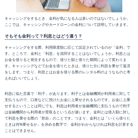
キャッシングをするとき、金利が気になる人は多いのではないでしょうか。
ここでは、キャッシングやカードローンの金利について説明していきます。
そもそも金利って？利息とはどう違う？
キャッシングをする際、利用限度額に応じて設定されているのが「金利」で
す。ところで、金利と「利息」を混同することはないでしょうか。利息とは
お金を借りると発生するもので、借りた額と借りた期間によって変わりま
す。キャッシングなどでお金を借りたときは、借りた分に利息を乗せて返済
をします。つまり、利息とはお金を借りる際のレンタル料のようなものと考
えればいいでしょう。
利息に似た言葉で「利子」があります。利子とは金融機関が利用者に対して
支払うもので、口座などに預けたお金に上乗せされるものです。お金に上乗
せするということは同じでも、利息は利用者が金融機関に支払うもので利子
は金融機関から利用者が受取るという点が違います。金利とは借入額に対し
て利息を乗せる際の「割合」のことです。つまり、金利とは「いくら借りた
ときは何%乗せるか」を決める数字で、金利がわからなければ利息を計算する
ことはできません。