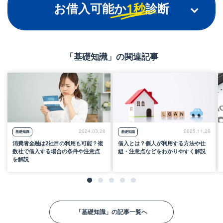
お借入可能か
1秒
診断
「基礎知識」の関連記事
ご年齢
※18～74歳までのお客さまが対象です
2024.03.26
2025.11.28
基礎知識
基礎知識
消費者金融は2社目の利用も可能？複
借入とは？個人が利用する方法や仕
ご年収
数社で借入する場合の条件や注意点
組・注意点などをわかりやすく解説
万円
を解説
（税込）
他社お借入
万円
「基礎知識」の記事一覧へ
金額