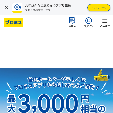
お申込からご返済までアプリ完結
インストール
プロミスの公式アプリ
メニュー
ログイン
お申込
はじめて利用する
借りるとき
返すとき
疑問・不安を解消する
店舗・ATMを探す
プロミスについて