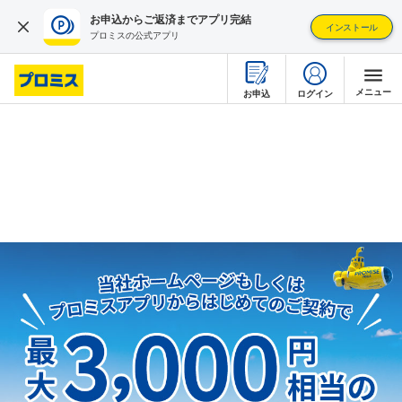
お申込からご返済までアプリ完結
インストール
プロミスの公式アプリ
メニュー
ログイン
お申込
はじめて利用する
借りるとき
返すとき
疑問・不安を解消する
店舗・ATMを探す
プロミスについて