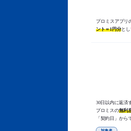
プロミスアプリ
ント＝1円分
とし
30日以内に返済
プロミスの
無利
「契約日」から
対象者