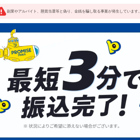
副業やアルバイト、懸賞当選等と偽り、金銭を騙し取る事案が発生しています