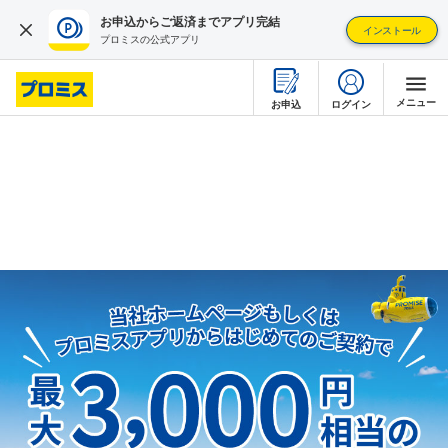
お申込からご返済までアプリ完結
インストール
プロミスの公式アプリ
メニュー
ログイン
お申込
はじめて利用する
借りるとき
返すとき
疑問・不安を解消する
店舗・ATMを探す
プロミスについて