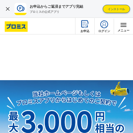
お申込からご返済までアプリ完結
インストール
プロミスの公式アプリ
メニュー
ログイン
お申込
はじめて利用する
借りるとき
返すとき
疑問・不安を解消する
店舗・ATMを探す
プロミスについて